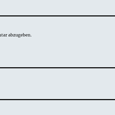
tar abzugeben.
g