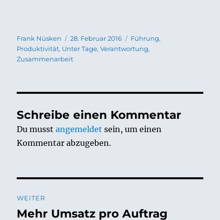
Autor
Veröffentlicht
Schlagwörter
Frank Nüsken
28. Februar 2016
Führung
,
am
Produktivität
,
Unter Tage
,
Verantwortung
,
Zusammenarbeit
Schreibe einen Kommentar
Du musst
angemeldet
sein, um einen
Kommentar abzugeben.
Beitragsnavigation
WEITER
Mehr Umsatz pro Auftrag
Nächster