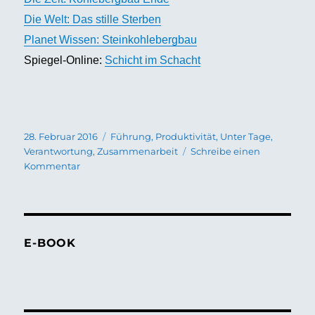
Die Welt: Das stille Sterben
Planet Wissen: Steinkohlebergbau
Spiegel-Online:
Schicht im Schacht
Veröffentlicht
Schlagwörter
28. Februar 2016
Führung
,
Produktivität
,
Unter Tage
,
am
Verantwortung
,
Zusammenarbeit
Schreibe einen
zu
Kommentar
Produktivität
steigern
E-BOOK