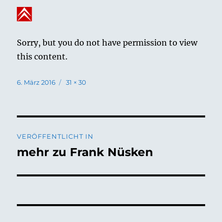
Sorry, but you do not have permission to view
this content.
Veröffentlicht
Volle
6. März 2016
31 × 30
am
Größe
Beitragsnavigation
VERÖFFENTLICHT IN
mehr zu Frank Nüsken