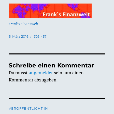
Frank`s Finanzwelt
Veröffentlicht
Volle
6. März 2016
326 × 57
am
Größe
Schreibe einen Kommentar
Du musst
angemeldet
sein, um einen
Kommentar abzugeben.
Beitragsnavigation
VERÖFFENTLICHT IN