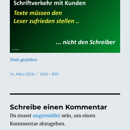
Texte gestalten
Veröffentlicht
Volle
14. März 2016
600 × 300
am
Größe
Schreibe einen Kommentar
Du musst
angemeldet
sein, um einen
Kommentar abzugeben.